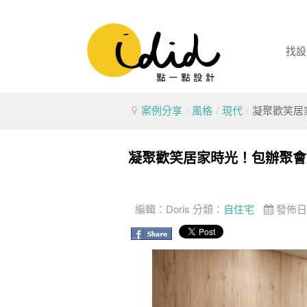
找設
案例分享
/
風格
/
現代
/
凝聚歡笑居
凝聚歡笑居家時光！包辦聚會
編輯：
Doris
分類：
自住宅
發佈日期