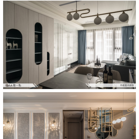
設計私房話
工業
3房2廳 - 精裝版
基隆市
奢華
日式
中式
美式