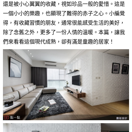
還是被小心翼翼的收藏，視如珍品一般的愛惜。
這是
找設計師
一個小小的樂趣，也顯現了難得的赤子之心。小編覺
案例分享
如何使用點一點
得，有收藏習慣的朋友，通常很能感受生活的美好，
人氣推薦
我要裝潢
類型
除了念舊之外，更多了一份人情的溫暖。本篇，讓我
設計專欄
裝潢計算機
面積
設計好手
居家
們來看看這個現代成熟，卻有滿是童趣的居家！
全站搜尋
裝潢進階計算機
風格
360環景體驗
系統櫃
商業空間
小坪數
台北市
線上賞屋
裝潢圖紙免費健檢
預算
你家我家 Podcast
綠建材
辦公室
21~30坪
現代
新北市
徵設計師
虛擬線上裝潢
居家風水
北部
其他
31~50坪
簡約
150萬以內
桃園 新竹 竹北
裝潢輕鬆點
老屋翻新
51坪以上
休閒
151萬~250萬
台中
房屋仲介方案
台北市
主題精選
北歐
251萬以上
台南 高雄
室內設計師方案
2房2聽 - 基本版
新北市
設計知識+
古典
傢俱建材商方案
2房2廳 - 精裝版
桃園市
國外案例
鄉村
一般屋主方案
3房2聽 - 基本版
新竹市