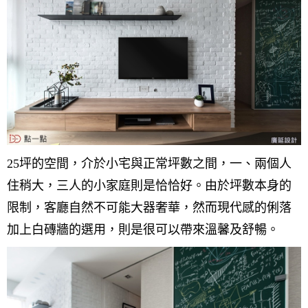
設計私房話
工業
3房2廳 - 精裝版
基隆市
奢華
日式
中式
美式
25坪的空間，介於小宅與正常坪數之間，一、兩個人
住稍大，三人的小家庭則是恰恰好。由於坪數本身的
限制，客廳自然不可能大器奢華，然而現代感的俐落
加上白磚牆的選用，則是很可以帶來溫馨及舒暢。