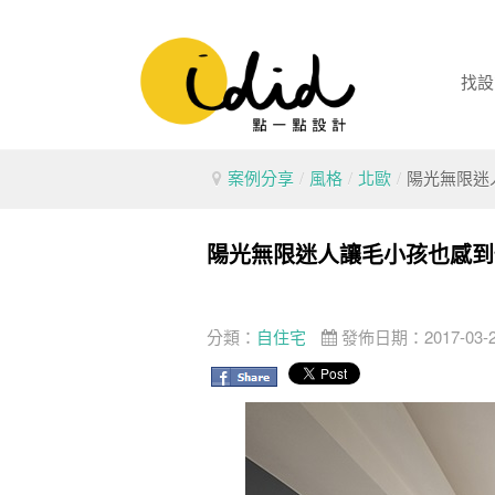
找設
案例分享
/
風格
/
北歐
/
陽光無限迷
陽光無限迷人讓毛小孩也感到
分類：
自住宅
發佈日期：2017-03-