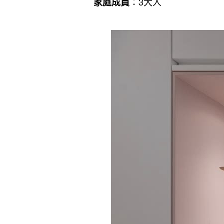
：3大人
家庭成員