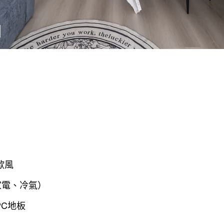
歐風
家電、冷氣）
PC地板