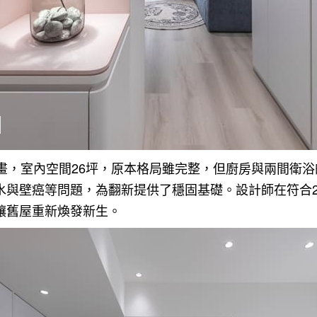
計畫，室內空間26坪，原本格局雖完整，但廚房與兩間衛
水與壁癌等問題，為翻新提供了穩固基礎。設計師在符合2
讓舊屋重新煥發新生。