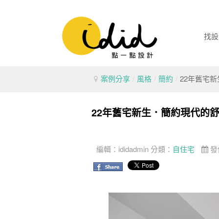
找設
案例分享
/
風格
/
簡約
/
22年舊宅
22年舊宅新生．簡約現代的
編輯：
ididadmin
分類：
自住宅
發