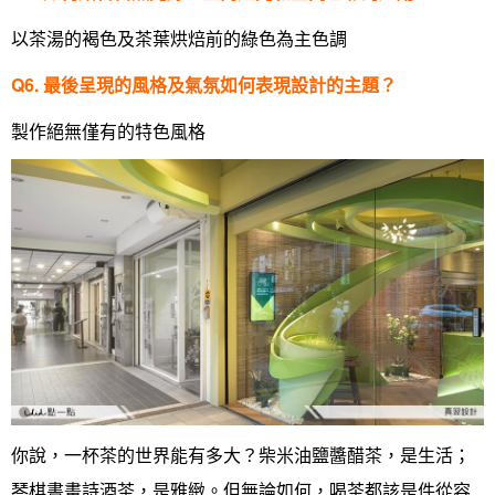
美式
以茶湯的褐色及茶葉烘焙前的綠色為主色調
Q6.
最後呈現的風格及氣氛如何表現設計的主題？
製作絕無僅有的特色風格
你說，一杯茶的世界能有多大？
柴米油鹽醬醋茶，是生活；
琴棋書畫詩酒茶，是雅緻。
但無論如何，喝茶都該是件從容