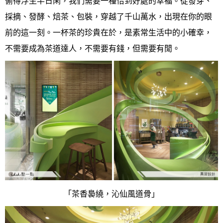
偷得浮生半日閑，
我們需要一種恰到好處的幸福。
從發芽、
採摘、發酵、焙茶、包裝，
穿越了千山萬水，出現在你的眼
前的這一刻。
一杯茶的珍貴在於，是素常生活中的小確幸，
不需要成為茶道達人，
不需要有錢，但需要有閒。
「茶香裊繞，沁仙風道骨」