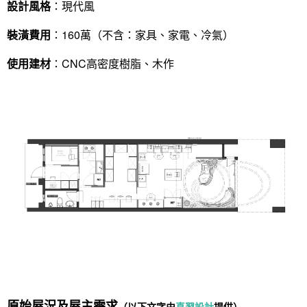
設計風格
：現代風
裝潢費用
：160萬（不含：家具、家電、冷氣）
使用建材
：CNC高密度樹脂、木作
找設計師
案例分享
如何使用點一點
人氣推薦
我要裝潢
類型
設計專欄
裝潢計算機
面積
設計好手
居家
原始屋況及屋主需求
（以下文字由
真翌設計
提供
）