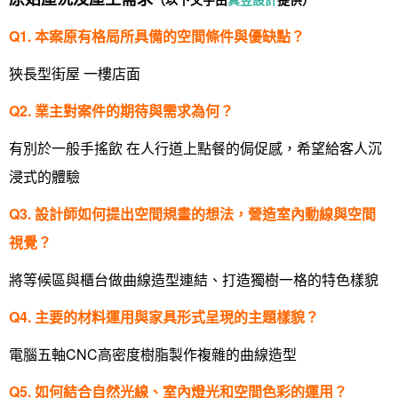
全站搜尋
裝潢進階計算機
風格
360環景體驗
系統櫃
商業空間
小坪數
台北市
Q1.
本案原有格局所具備的空間條件與優缺點？
線上賞屋
裝潢圖紙免費健檢
預算
你家我家 Podcast
綠建材
辦公室
21~30坪
現代
新北市
狹長型街屋 一樓店面
徵設計師
虛擬線上裝潢
居家風水
北部
其他
31~50坪
簡約
150萬以內
桃園 新竹 竹北
Q2.
業主對案件的期待與需求為何？
裝潢輕鬆點
老屋翻新
51坪以上
休閒
151萬~250萬
台中
房屋仲介方案
台北市
有別於一般手搖飲 在人行道上點餐的侷促感，希望給客人沉
主題精選
北歐
251萬以上
台南 高雄
室內設計師方案
2房2聽 - 基本版
新北市
浸式的體驗
設計知識+
古典
傢俱建材商方案
2房2廳 - 精裝版
桃園市
Q3.
設計師如何提出空間規畫的想法，營造室內動線與空間
國外案例
鄉村
一般屋主方案
3房2聽 - 基本版
新竹市
視覺？
設計私房話
工業
3房2廳 - 精裝版
基隆市
將等候區與櫃台做曲線造型連結、打造獨樹一格的特色樣貌
奢華
Q4.
主要的材料運用與家具形式呈現的主題樣貌？
日式
電腦五軸CNC高密度樹脂製作複雜的曲線造型
中式
Q5.
如何結合自然光線、室內燈光和空間色彩的運用？