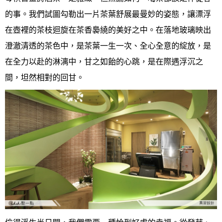
的事。
我們試圖勾勒出一片茶葉舒展最曼妙的姿態，
讓漂浮
在壺裡的茶枝迴旋在茶香裊繞的美好之中。
在落地玻璃映出
澄澈清透的茶色中，
是茶葉一生一次、全心全意的綻放，
是
在全力以赴的淋漓中，甘之如飴的心跳，
是在際遇浮沉之
間，坦然相對的回甘。