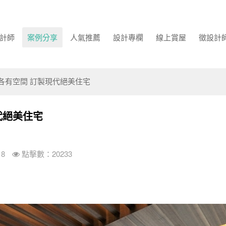
計師
案例分享
人氣推薦
設計專欄
線上賞屋
徵設計
各有空間 訂製現代絕美住宅
代絕美住宅
18
點擊數：20233