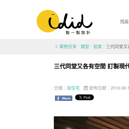
找設
案例分享
/
類型
/
居家
/
三代同堂又
三代同堂又各有空間 訂製現
分類：
自住宅
發佈日期：2016-08-