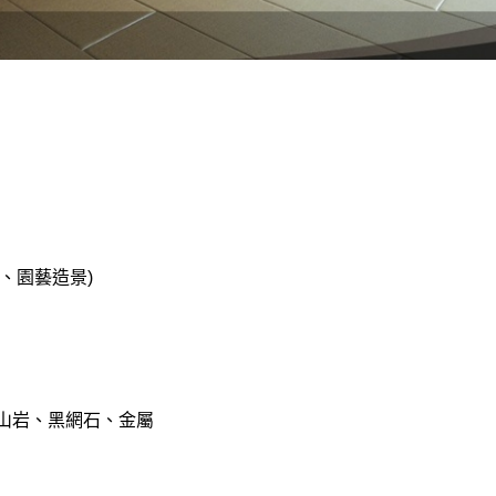
具、園藝造景)
山岩、黑網石、金屬