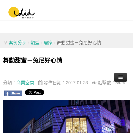
案例分享
/
類型
/
居家
/
舞動甜蜜－兔尼好心情
舞動甜蜜－兔尼好心情
分類：
商業空間
發佈日期：2017-01-23
點擊數：8424