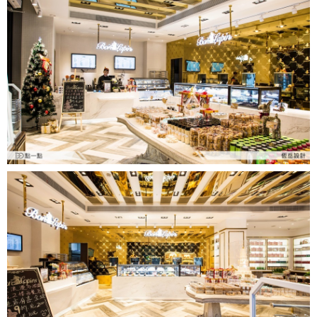
人氣推薦
我要裝潢
類型
設計專欄
裝潢計算機
面積
設計好手
居家
全站搜尋
裝潢進階計算機
風格
360環景體驗
系統櫃
商業空間
小坪數
台北市
線上賞屋
裝潢圖紙免費健檢
預算
你家我家 Podcast
綠建材
辦公室
21~30坪
現代
新北市
徵設計師
虛擬線上裝潢
居家風水
北部
其他
31~50坪
簡約
150萬以內
桃園 新竹 竹北
裝潢輕鬆點
老屋翻新
51坪以上
休閒
151萬~250萬
台中
房屋仲介方案
台北市
主題精選
北歐
251萬以上
台南 高雄
室內設計師方案
2房2聽 - 基本版
新北市
設計知識+
古典
傢俱建材商方案
2房2廳 - 精裝版
桃園市
國外案例
鄉村
一般屋主方案
3房2聽 - 基本版
新竹市
設計私房話
工業
3房2廳 - 精裝版
基隆市
奢華