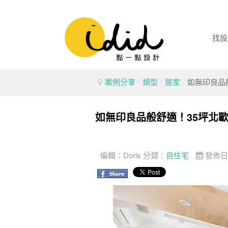
找設
案例分享
/
類型
/
居家
/
如無印良品
如無印良品般舒適！35坪北
編輯：
Doris
分類：
自住宅
發佈日期