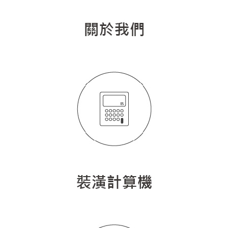
人氣推薦
我要裝潢
類型
設計專欄
裝潢計算機
面積
設計好手
居家
全站搜尋
裝潢進階計算機
風格
360環景體驗
系統櫃
商業空間
小坪數
台北市
線上賞屋
裝潢圖紙免費健檢
預算
你家我家 Podcast
綠建材
辦公室
21~30坪
現代
新北市
徵設計師
虛擬線上裝潢
居家風水
北部
其他
31~50坪
簡約
150萬以內
桃園 新竹 竹北
裝潢輕鬆點
老屋翻新
51坪以上
休閒
151萬~250萬
台中
房屋仲介方案
台北市
主題精選
北歐
251萬以上
台南 高雄
室內設計師方案
2房2聽 - 基本版
新北市
設計知識+
古典
傢俱建材商方案
2房2廳 - 精裝版
桃園市
國外案例
鄉村
一般屋主方案
3房2聽 - 基本版
新竹市
設計私房話
工業
3房2廳 - 精裝版
基隆市
奢華