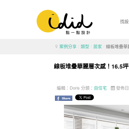
找設
案例分享
/
類型
/
居家
/
線板堆疊華
線板堆疊華麗層次感！16.5
編輯：
Doris
分類：
自住宅
發佈日期