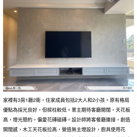
國外案例
鄉村
一般屋主方案
3房2聽 - 基本版
新竹市
設計私房話
工業
3房2廳 - 精裝版
基隆市
奢華
日式
中式
美式
家裡有3房1廳2衛，住家成員包括2大人和2小孩。原有格局
優點為採光良好，但樑柱較低。業主期待客廳開闊，天花板
高，燈光簡約，偏愛花磚磁磚。設計師將客餐廳連接，創造
開闊感，木工天花板拉高，營造無主燈設計，廚具使用花