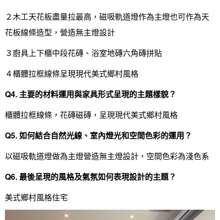
２木工天花板盡量拉最高，磁吸軌道燈作為主燈也可作為天
找設計師
花板線條造型，營造無主燈設計
案例分享
如何使用點一點
３廚具上下櫃中段花磚、浴室地磚六角磚拼貼
人氣推薦
我要裝潢
類型
４櫃體拉框線條呈現現代美式鄉村風格
設計專欄
裝潢計算機
面積
設計好手
居家
Q4.
主要的材料運用與家具形式呈現的主題樣貌？
全站搜尋
裝潢進階計算機
風格
360環景體驗
系統櫃
商業空間
小坪數
台北市
櫃體拉框線條，花磚磁磚，呈現現代美式鄉村風格
線上賞屋
裝潢圖紙免費健檢
預算
你家我家 Podcast
綠建材
辦公室
21~30坪
現代
新北市
Q5.
如何結合自然光線、室內燈光和空間色彩的運用？
徵設計師
虛擬線上裝潢
居家風水
北部
其他
31~50坪
簡約
150萬以內
桃園 新竹 竹北
以磁吸軌道燈做為主燈營造無主燈設計，空間色彩為淺色系
裝潢輕鬆點
老屋翻新
51坪以上
休閒
151萬~250萬
台中
房屋仲介方案
台北市
Q6.
最後呈現的風格及氣氛如何表現設計的主題？
主題精選
北歐
251萬以上
台南 高雄
室內設計師方案
2房2聽 - 基本版
新北市
美式鄉村風格住宅
設計知識+
古典
傢俱建材商方案
2房2廳 - 精裝版
桃園市