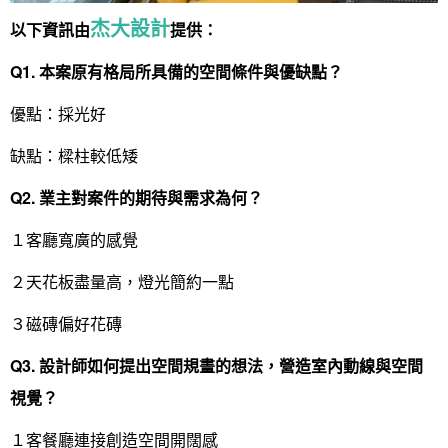
杰大設計
以下資訊由
提供：
Q1.
本案原有格局所具備的空間條件與優缺點？
優點：採光好
缺點：樑柱較低矮
Q2.
業主對案件的期待與需求為何？
１客廳寬廣的感覺
２天花板盡量高，燈光簡約一點
３磁磚偏好花磚
Q3.
設計師如何提出空間規畫的想法，營造室內動線與空間
視覺？
１客餐廳連接創造空間開闊感