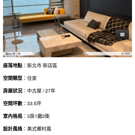
座落地點
：新北市 新店區
空間類型
：住家
房屋狀況
：中古屋 / 27年
空間坪數
：33.5坪
室內格局
：3房1廳2衛
設計風格
：美式鄉村風