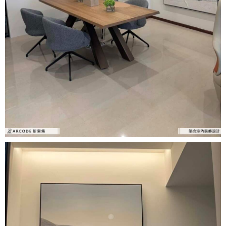
設計專欄
裝潢計算機
面積
設計好手
居家
全站搜尋
裝潢進階計算機
風格
360環景體驗
系統櫃
商業空間
小坪數
台北市
線上賞屋
裝潢圖紙免費健檢
預算
你家我家 Podcast
綠建材
辦公室
21~30坪
現代
新北市
徵設計師
虛擬線上裝潢
居家風水
北部
其他
31~50坪
簡約
150萬以內
桃園 新竹 竹北
裝潢輕鬆點
老屋翻新
51坪以上
休閒
151萬~250萬
台中
房屋仲介方案
台北市
主題精選
北歐
251萬以上
台南 高雄
室內設計師方案
2房2聽 - 基本版
新北市
設計知識+
古典
傢俱建材商方案
2房2廳 - 精裝版
桃園市
國外案例
鄉村
一般屋主方案
3房2聽 - 基本版
新竹市
設計私房話
工業
3房2廳 - 精裝版
基隆市
奢華
日式