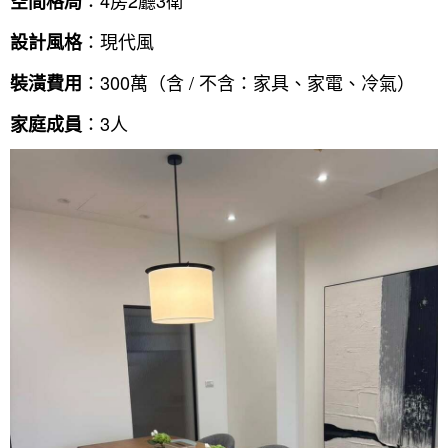
：4房2廳3衛
空間格局
：現代風
設計風格
：300萬（含 / 不含：家具、家電、冷氣）
裝潢費用
：3人
家庭成員
找設計師
案例分享
如何使用點一點
人氣推薦
我要裝潢
類型