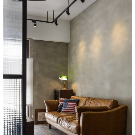
設計知識+
古典
傢俱建材商方案
2房2廳 - 精裝版
桃園市
國外案例
鄉村
一般屋主方案
3房2聽 - 基本版
新竹市
設計私房話
工業
3房2廳 - 精裝版
基隆市
奢華
日式
中式
美式