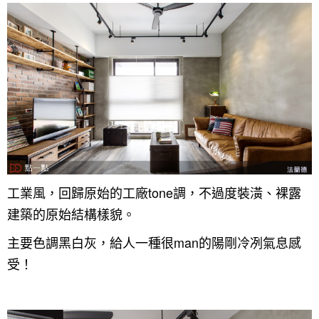
找設計師
案例分享
如何使用點一點
人氣推薦
我要裝潢
類型
設計專欄
裝潢計算機
面積
設計好手
居家
工業風，回歸原始的工廠tone調，不過度裝潢、裸露
全站搜尋
裝潢進階計算機
風格
360環景體驗
系統櫃
商業空間
小坪數
台北市
建築的原始結構樣貌。
線上賞屋
裝潢圖紙免費健檢
預算
你家我家 Podcast
綠建材
辦公室
21~30坪
現代
新北市
主要色調黑白灰，給人一種很man的陽剛冷冽氣息感
徵設計師
虛擬線上裝潢
居家風水
北部
其他
31~50坪
簡約
150萬以內
桃園 新竹 竹北
受！
裝潢輕鬆點
老屋翻新
51坪以上
休閒
151萬~250萬
台中
房屋仲介方案
台北市
主題精選
北歐
251萬以上
台南 高雄
室內設計師方案
2房2聽 - 基本版
新北市