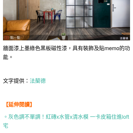
牆面漆上墨綠色黑板磁性漆，具有裝飾及貼memo的功
能。
文字提供：
法蘭德
【延伸閱讀】
。灰色調不單調！紅磚x水管x清水模 一卡皮箱住進loft
宅