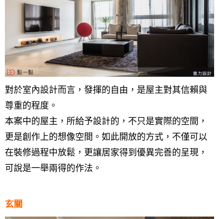
找設計師
案例分享
如何使用點一點
人氣推薦
我要裝潢
類型
對於室內設計而言，發揮的自由，是屋主對其信賴與
尊重的程度。
設計專欄
裝潢計算機
面積
設計好手
居家
本案中的屋主，所給予設計的，不只是實際的空間，
全站搜尋
裝潢進階計算機
風格
360環景體驗
系統櫃
商業空間
小坪數
台北市
更是創作上的想像空間。如此開放的方式，不僅可以
線上賞屋
裝潢圖紙免費健檢
預算
你家我家 Podcast
綠建材
辦公室
21~30坪
現代
新北市
在裝修過程中放鬆，更讓居家得到優異完善的呈現，
徵設計師
虛擬線上裝潢
居家風水
北部
其他
31~50坪
簡約
150萬以內
桃園 新竹 竹北
可說是一舉兩得的作法。
裝潢輕鬆點
老屋翻新
51坪以上
休閒
151萬~250萬
台中
房屋仲介方案
台北市
玄關
主題精選
北歐
251萬以上
台南 高雄
室內設計師方案
2房2聽 - 基本版
新北市