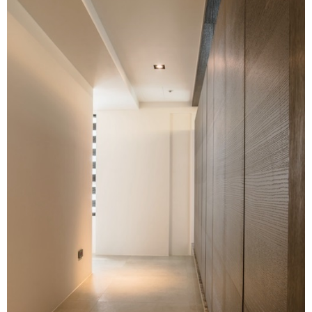
設計知識+
古典
傢俱建材商方案
2房2廳 - 精裝版
桃園市
國外案例
鄉村
一般屋主方案
3房2聽 - 基本版
新竹市
設計私房話
工業
3房2廳 - 精裝版
基隆市
奢華
日式
中式
美式