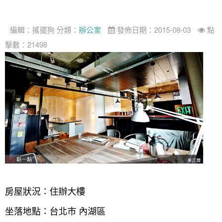
設計專欄
裝潢計算機
面積
設計好手
居家
全站搜尋
裝潢進階計算機
風格
360環景體驗
系統櫃
商業空間
小坪數
台北市
編輯：
搖擺狗
分類：
辦公室
發佈日期：2015-08-03
點
線上賞屋
裝潢圖紙免費健檢
預算
你家我家 Podcast
綠建材
辦公室
21~30坪
現代
新北市
擊數：21498
徵設計師
虛擬線上裝潢
居家風水
北部
其他
31~50坪
簡約
150萬以內
桃園 新竹 竹北
裝潢輕鬆點
老屋翻新
51坪以上
休閒
151萬~250萬
台中
房屋仲介方案
台北市
主題精選
北歐
251萬以上
台南 高雄
室內設計師方案
2房2聽 - 基本版
新北市
設計知識+
古典
傢俱建材商方案
2房2廳 - 精裝版
桃園市
國外案例
鄉村
一般屋主方案
3房2聽 - 基本版
新竹市
設計私房話
工業
3房2廳 - 精裝版
基隆市
奢華
房屋狀況：住辦大樓
日式
坐落地點：台北市 內湖區