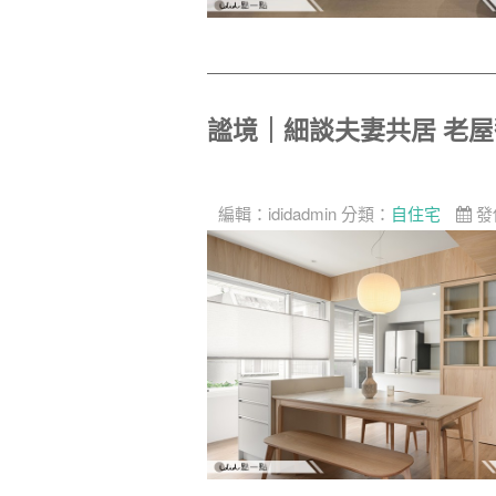
謐境｜細談夫妻共居 老
編輯：
ididadmin
分類：
自住宅
發