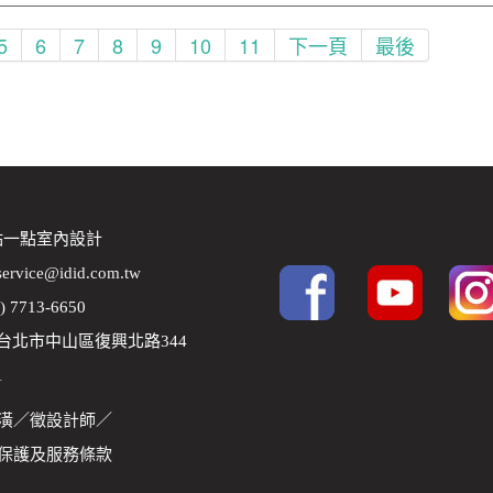
5
6
7
8
9
10
11
下一頁
最後
 點一點室內設計
service@idid.com.tw
2) 7713-6650
8 台北市中山區復興北路344
1
潢
／
徵設計師
／
保護及服務條款