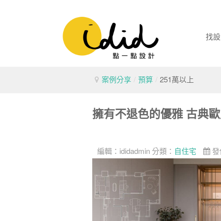
找設
案例分享
/
預算
/
251萬以上
擁有不退色的優雅 古典
編輯：
ididadmin
分類：
自住宅
發