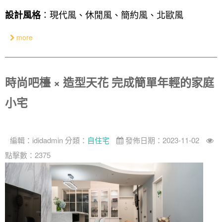
設計私房話
工業
3房2廳 - 精裝版
基隆市
：現代風、休閒風、簡約風、北歐風
設計風格
奢華
more
日式
中式
時尚吧檯 × 造型天花 完成簡單年輕的家庭
美式
小宅
編輯：
ididadmin
分類：
自住宅
發佈日期：2023-11-02
點擊數：2375