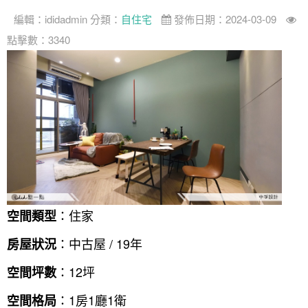
找設計師
編輯：
ididadmin
分類：
自住宅
發佈日期：2024-03-09
案例分享
如何使用點一點
點擊數：3340
人氣推薦
我要裝潢
類型
設計專欄
裝潢計算機
面積
設計好手
居家
全站搜尋
裝潢進階計算機
風格
360環景體驗
系統櫃
商業空間
小坪數
台北市
線上賞屋
裝潢圖紙免費健檢
預算
你家我家 Podcast
綠建材
辦公室
21~30坪
現代
新北市
徵設計師
虛擬線上裝潢
居家風水
北部
其他
31~50坪
簡約
150萬以內
桃園 新竹 竹北
裝潢輕鬆點
老屋翻新
51坪以上
休閒
151萬~250萬
台中
房屋仲介方案
台北市
：住家
空間類型
主題精選
北歐
251萬以上
台南 高雄
室內設計師方案
2房2聽 - 基本版
新北市
：中古屋 / 19年
房屋狀況
設計知識+
古典
傢俱建材商方案
2房2廳 - 精裝版
桃園市
：12坪
空間坪數
國外案例
鄉村
一般屋主方案
3房2聽 - 基本版
新竹市
：1房1廳1衛
空間格局