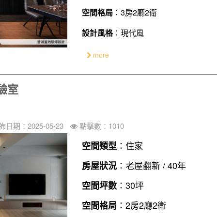
空間格局
：3房2廳2衛
設計風格
：現代風
more
驗室
佈日期：2025-05-23
點擊數：1010
：住家
空間類型
：老屋翻新 / 40年
房屋狀況
：30坪
空間坪數
：2房2廳2衛
空間格局