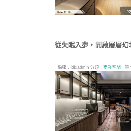
從失眠入夢，開啟層層幻
編輯：
ididadmin
分類：
商業空間