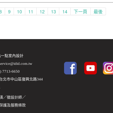
8
9
10
11
12
13
14
下一頁
最後
 點一點室內設計
service@idid.com.tw
2) 7713-6650
8 台北市中山區復興北路344
1
潢
／
徵設計師
／
保護及服務條款