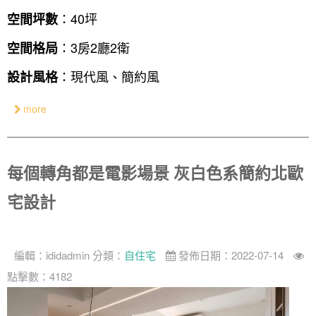
：40坪
空間坪數
設計私房話
工業
3房2廳 - 精裝版
基隆市
：3房2廳2衛
空間格局
奢華
：現代風、簡約風
設計風格
日式
中式
more
美式
每個轉角都是電影場景 灰白色系簡約北歐
宅設計
編輯：
ididadmin
分類：
自住宅
發佈日期：2022-07-14
點擊數：4182