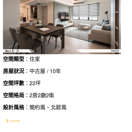
：住家
空間類型
：中古屋 / 10年
房屋狀況
：22坪
空間坪數
：2房2廳2衛
空間格局
：簡約風、北歐風
設計風格
more