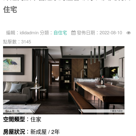
住宅
找設計師
案例分享
如何使用點一點
編輯：
ididadmin
分類：
自住宅
發佈日期：2022-08-10
人氣推薦
我要裝潢
類型
點擊數：3145
設計專欄
裝潢計算機
面積
設計好手
居家
全站搜尋
裝潢進階計算機
風格
360環景體驗
系統櫃
商業空間
小坪數
台北市
線上賞屋
裝潢圖紙免費健檢
預算
你家我家 Podcast
綠建材
辦公室
21~30坪
現代
新北市
徵設計師
虛擬線上裝潢
居家風水
北部
其他
31~50坪
簡約
150萬以內
桃園 新竹 竹北
裝潢輕鬆點
老屋翻新
51坪以上
休閒
151萬~250萬
台中
房屋仲介方案
台北市
主題精選
北歐
251萬以上
台南 高雄
室內設計師方案
2房2聽 - 基本版
新北市
：住家
空間類型
設計知識+
古典
傢俱建材商方案
2房2廳 - 精裝版
桃園市
：新成屋 / 2年
房屋狀況
國外案例
鄉村
一般屋主方案
3房2聽 - 基本版
新竹市