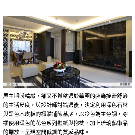
設計專欄
裝潢計算機
面積
設計好手
居家
全站搜尋
裝潢進階計算機
風格
360環景體驗
系統櫃
商業空間
小坪數
台北市
線上賞屋
裝潢圖紙免費健檢
預算
你家我家 Podcast
綠建材
辦公室
21~30坪
現代
新北市
徵設計師
虛擬線上裝潢
居家風水
北部
其他
31~50坪
簡約
150萬以內
桃園 新竹 竹北
裝潢輕鬆點
老屋翻新
51坪以上
休閒
151萬~250萬
台中
房屋仲介方案
台北市
主題精選
北歐
251萬以上
台南 高雄
室內設計師方案
2房2聽 - 基本版
新北市
設計知識+
古典
傢俱建材商方案
2房2廳 - 精裝版
桃園市
國外案例
鄉村
一般屋主方案
3房2聽 - 基本版
新竹市
屋主期盼精緻，卻又不希望過於華麗的裝飾掩蓋舒適
的生活尺度，與設計師討論過後，決定利用深色石材
設計私房話
工業
3房2廳 - 精裝版
基隆市
與黑色木皮板的櫃體鋪陳基底，以冷色為主色調，穿
奢華
插使用暖色的花色系列壁紙與抱枕，加上琉璃藝術品
日式
的擺放，呈現空間低調的質感品味。