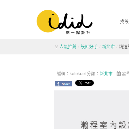
找設
人氣推薦
/
設計好手
/
新北市
/
精選
編輯：
katekuei
分類：
新北市
發佈