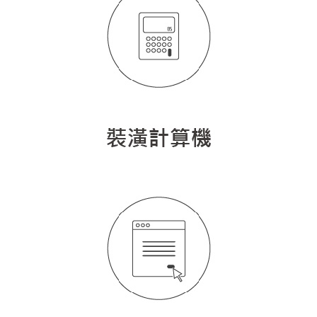
找設計師
案例分享
如何使用點一點
人氣推薦
我要裝潢
類型
設計專欄
裝潢計算機
面積
設計好手
居家
全站搜尋
裝潢進階計算機
風格
360環景體驗
系統櫃
商業空間
小坪數
台北市