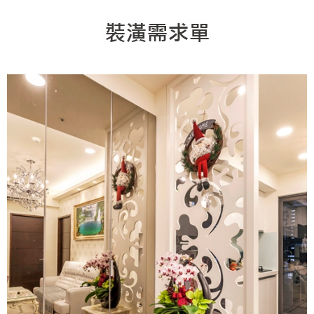
線上賞屋
裝潢圖紙免費健檢
預算
你家我家 Podcast
綠建材
辦公室
21~30坪
現代
新北市
徵設計師
虛擬線上裝潢
居家風水
北部
其他
31~50坪
簡約
150萬以內
桃園 新竹 竹北
裝潢輕鬆點
老屋翻新
51坪以上
休閒
151萬~250萬
台中
房屋仲介方案
台北市
主題精選
北歐
251萬以上
台南 高雄
室內設計師方案
2房2聽 - 基本版
新北市
設計知識+
古典
傢俱建材商方案
2房2廳 - 精裝版
桃園市
國外案例
鄉村
一般屋主方案
3房2聽 - 基本版
新竹市
設計私房話
工業
3房2廳 - 精裝版
基隆市
奢華
日式
中式
美式