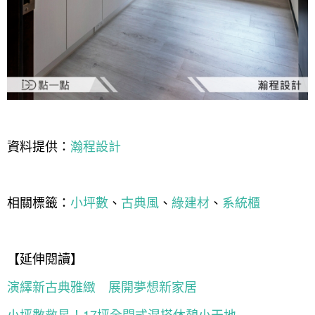
資料提供：
瀚程設計
相關標籤：
小坪數
、
古典風
、
綠建材
、
系統櫃
【延伸閱讀】
演繹新古典雅緻 展開夢想新家居
小坪數救星！17坪全開式混搭休憩小天地