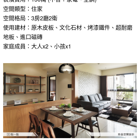
空間類型：住家
空間格局：3房2廳2衛
找設計師
使用建材：原木皮板、文化石材、烤漆鐵件、超耐磨
案例分享
如何使用點一點
地板、進口磁磚
家庭成員：大人x2、小孩x1
人氣推薦
我要裝潢
類型
設計專欄
裝潢計算機
面積
設計好手
居家
全站搜尋
裝潢進階計算機
風格
360環景體驗
系統櫃
商業空間
小坪數
台北市
線上賞屋
裝潢圖紙免費健檢
預算
你家我家 Podcast
綠建材
辦公室
21~30坪
現代
新北市
徵設計師
虛擬線上裝潢
居家風水
北部
其他
31~50坪
簡約
150萬以內
桃園 新竹 竹北
裝潢輕鬆點
老屋翻新
51坪以上
休閒
151萬~250萬
台中
房屋仲介方案
台北市
主題精選
北歐
251萬以上
台南 高雄
室內設計師方案
2房2聽 - 基本版
新北市
設計知識+
古典
傢俱建材商方案
2房2廳 - 精裝版
桃園市