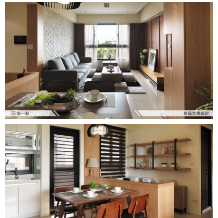
國外案例
鄉村
一般屋主方案
3房2聽 - 基本版
新竹市
設計私房話
工業
3房2廳 - 精裝版
基隆市
奢華
日式
中式
美式