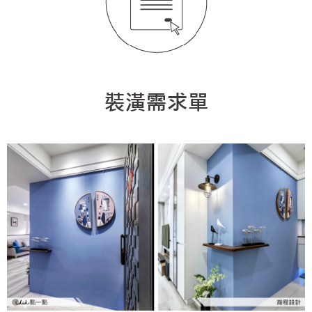
徵設計師
虛擬線上裝潢
居家風水
北部
其他
31~50坪
簡約
150萬以內
桃園 新竹 竹北
裝潢輕鬆點
老屋翻新
51坪以上
休閒
151萬~250萬
台中
房屋仲介方案
台北市
主題精選
北歐
251萬以上
台南 高雄
室內設計師方案
2房2聽 - 基本版
新北市
設計知識+
古典
傢俱建材商方案
2房2廳 - 精裝版
桃園市
國外案例
鄉村
一般屋主方案
3房2聽 - 基本版
新竹市
設計私房話
工業
3房2廳 - 精裝版
基隆市
奢華
日式
中式
美式