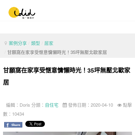
案例分享
/
類型
/
居家
/
甘願窩在家享受愜意慵懶時光！35坪無壓北歐家居
甘願窩在家享受愜意慵懶時光！35坪無壓北歐家
居
編輯：
Doris
分類：
自住宅
發佈日期：2020-04-10
點擊
數：10434