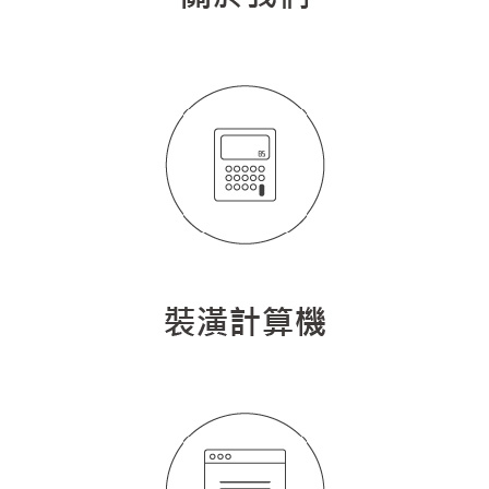
找設計師
案例分享
如何使用點一點
人氣推薦
我要裝潢
類型
設計專欄
裝潢計算機
面積
設計好手
居家
全站搜尋
裝潢進階計算機
風格
360環景體驗
系統櫃
商業空間
小坪數
台北市
線上賞屋
裝潢圖紙免費健檢
預算
你家我家 Podcast
綠建材
辦公室
21~30坪
現代
新北市