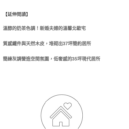
【延伸閱讀】
溫醇的奶茶色調！新婚夫婦的溫馨北歐宅
質感鐵件與天然木皮，堆砌出37坪簡約居所
簡練灰調營造空間氛圍，低奢感的35坪現代居所