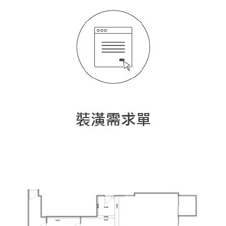
人氣推薦
我要裝潢
類型
設計專欄
裝潢計算機
面積
設計好手
居家
全站搜尋
裝潢進階計算機
風格
360環景體驗
系統櫃
商業空間
小坪數
台北市
線上賞屋
裝潢圖紙免費健檢
預算
你家我家 Podcast
綠建材
辦公室
21~30坪
現代
新北市
徵設計師
虛擬線上裝潢
居家風水
北部
其他
31~50坪
簡約
150萬以內
桃園 新竹 竹北
裝潢輕鬆點
老屋翻新
51坪以上
休閒
151萬~250萬
台中
房屋仲介方案
台北市
主題精選
北歐
251萬以上
台南 高雄
室內設計師方案
2房2聽 - 基本版
新北市
設計知識+
古典
傢俱建材商方案
2房2廳 - 精裝版
桃園市
國外案例
鄉村
一般屋主方案
3房2聽 - 基本版
新竹市
設計私房話
工業
3房2廳 - 精裝版
基隆市
奢華
日式