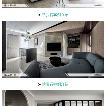
國外案例
鄉村
一般屋主方案
3房2聽 - 基本版
新竹市
➤
點我看案例介紹
設計私房話
工業
3房2廳 - 精裝版
基隆市
奢華
日式
中式
美式
➤
點我看案例介紹