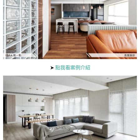
找設計師
案例分享
如何使用點一點
人氣推薦
我要裝潢
類型
設計專欄
裝潢計算機
面積
設計好手
居家
➤
點我看案例介紹
全站搜尋
裝潢進階計算機
風格
360環景體驗
系統櫃
商業空間
小坪數
台北市
線上賞屋
裝潢圖紙免費健檢
預算
你家我家 Podcast
綠建材
辦公室
21~30坪
現代
新北市
徵設計師
虛擬線上裝潢
居家風水
北部
其他
31~50坪
簡約
150萬以內
桃園 新竹 竹北
裝潢輕鬆點
老屋翻新
51坪以上
休閒
151萬~250萬
台中
房屋仲介方案
台北市
主題精選
北歐
251萬以上
台南 高雄
室內設計師方案
2房2聽 - 基本版
新北市
設計知識+
古典
傢俱建材商方案
2房2廳 - 精裝版
桃園市