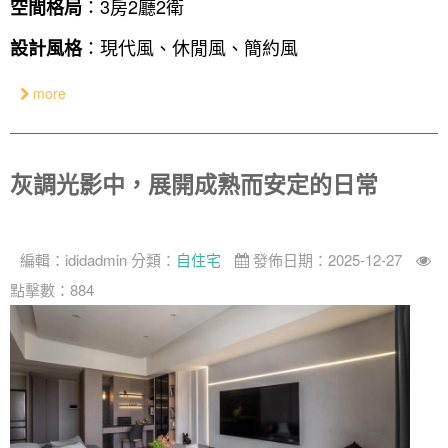
：3房2廳2衛
空間格局
：現代風、休閒風、簡約風
設計風格
more
灰調光影中，展開成熟而安定的日常
編輯：
ididadmin
分類：
自住宅
發佈日期：2025-12-27
點擊數：884