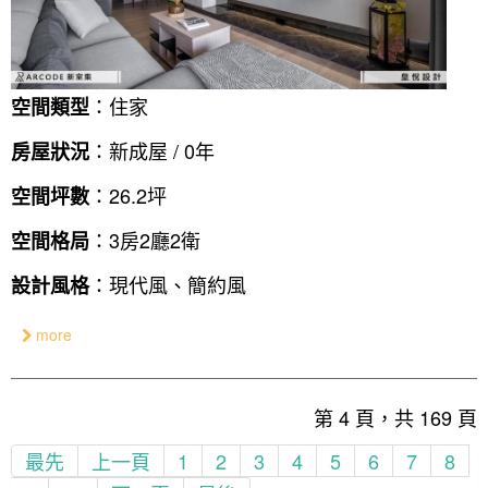
：住家
空間類型
：新成屋 / 0年
房屋狀況
：26.2坪
空間坪數
：3房2廳2衛
空間格局
：現代風、簡約風
設計風格
more
第 4 頁，共 169 頁
最先
上一頁
1
2
3
4
5
6
7
8