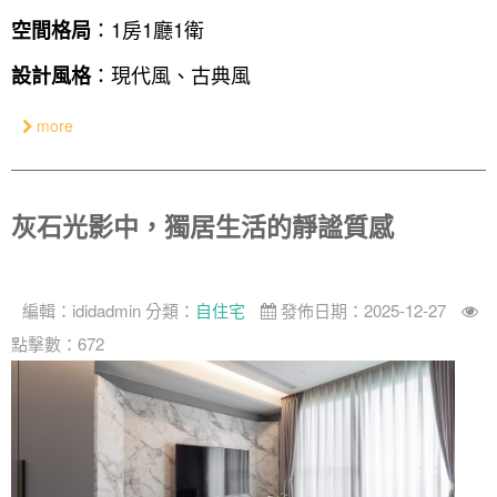
：1房1廳1衛
空間格局
奢華
：現代風、古典風
設計風格
日式
中式
more
美式
灰石光影中，獨居生活的靜謐質感
編輯：
ididadmin
分類：
自住宅
發佈日期：2025-12-27
點擊數：672