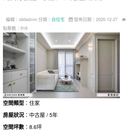
找設計師
案例分享
如何使用點一點
編輯：
ididadmin
分類：
自住宅
發佈日期：2025-12-27
人氣推薦
我要裝潢
類型
點擊數：918
設計專欄
裝潢計算機
面積
設計好手
居家
全站搜尋
裝潢進階計算機
風格
360環景體驗
系統櫃
商業空間
小坪數
台北市
線上賞屋
裝潢圖紙免費健檢
預算
你家我家 Podcast
綠建材
辦公室
21~30坪
現代
新北市
徵設計師
虛擬線上裝潢
居家風水
北部
其他
31~50坪
簡約
150萬以內
桃園 新竹 竹北
裝潢輕鬆點
老屋翻新
51坪以上
休閒
151萬~250萬
台中
房屋仲介方案
台北市
主題精選
北歐
251萬以上
台南 高雄
室內設計師方案
2房2聽 - 基本版
新北市
：住家
空間類型
設計知識+
古典
傢俱建材商方案
2房2廳 - 精裝版
桃園市
：中古屋 / 5年
房屋狀況
國外案例
鄉村
一般屋主方案
3房2聽 - 基本版
新竹市
：8.6坪
空間坪數
設計私房話
工業
3房2廳 - 精裝版
基隆市