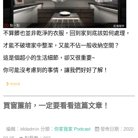
不算髒也並非乾淨的衣服，回到家到底該如何處理，
才能不破壞家中整潔，又能不佔一般收納空間？
這是個超小的生活細節，卻又很重要~
你可能沒考慮到的事情，讓我們好好了解！
more
買窗簾前，一定要看看這篇文章！
編輯：
ididadmin
分類：
你家我家 Podcast
發佈日期：2022-
找設計師
02-05
點擊數：963