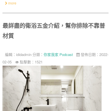
more
奢華
日式
最詳盡的衛浴五金介紹，幫你排除不靠普
中式
材質
美式
編輯：
ididadmin
分類：
你家我家 Podcast
發佈日期：2022-
02-05
點擊數：1521