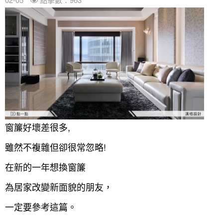
案例分享
如何使用點一點
人氣推薦
我要裝潢
類型
設計專欄
裝潢計算機
面積
設計好手
居家
全站搜尋
裝潢進階計算機
風格
360環景體驗
系統櫃
商業空間
小坪數
台北市
線上賞屋
裝潢圖紙免費健檢
預算
你家我家 Podcast
綠建材
辦公室
21~30坪
現代
新北市
徵設計師
虛擬線上裝潢
居家風水
北部
其他
31~50坪
簡約
150萬以內
桃園 新竹 竹北
窗簾好壞差很多,
裝潢輕鬆點
老屋翻新
51坪以上
休閒
151萬~250萬
台中
房屋仲介方案
台北市
雖然不複雜但卻很常忽略!
主題精選
北歐
251萬以上
台南 高雄
室內設計師方案
2房2聽 - 基本版
新北市
在新的一年想換窗簾
設計知識+
古典
傢俱建材商方案
2房2廳 - 精裝版
桃園市
為居家改變新面貌的朋友，
國外案例
鄉村
一般屋主方案
3房2聽 - 基本版
新竹市
一定要參考這篇。
設計私房話
工業
3房2廳 - 精裝版
基隆市