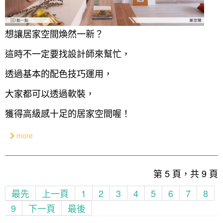
想讓居家空間煥然一新？
這時不一定要找設計師來幫忙，
透過基本的配色技巧運用，
大家都可以透過軟裝，
獲得高級感十足的居家空間喔！
more
第 5 頁，共 9 頁
最先
上一頁
1
2
3
4
5
6
7
8
9
下一頁
最後