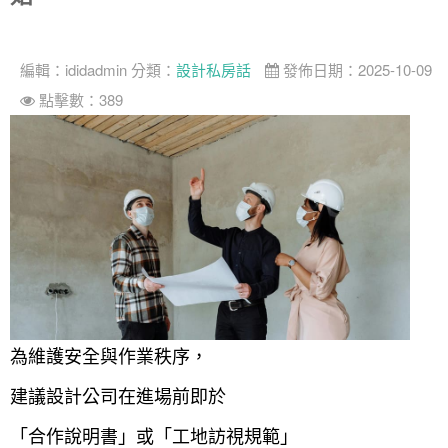
找設計師
案例分享
如何使用點一點
編輯：
ididadmin
分類：
設計私房話
發佈日期：2025-10-09
人氣推薦
我要裝潢
類型
點擊數：389
設計專欄
裝潢計算機
面積
設計好手
居家
全站搜尋
裝潢進階計算機
風格
360環景體驗
系統櫃
商業空間
小坪數
台北市
線上賞屋
裝潢圖紙免費健檢
預算
你家我家 Podcast
綠建材
辦公室
21~30坪
現代
新北市
徵設計師
虛擬線上裝潢
居家風水
北部
其他
31~50坪
簡約
150萬以內
桃園 新竹 竹北
裝潢輕鬆點
老屋翻新
51坪以上
休閒
151萬~250萬
台中
房屋仲介方案
台北市
主題精選
北歐
251萬以上
台南 高雄
室內設計師方案
2房2聽 - 基本版
新北市
為維護安全與作業秩序，
設計知識+
古典
傢俱建材商方案
2房2廳 - 精裝版
桃園市
建議設計公司在進場前即於
國外案例
鄉村
一般屋主方案
3房2聽 - 基本版
新竹市
「合作說明書」或「工地訪視規範」
設計私房話
工業
3房2廳 - 精裝版
基隆市