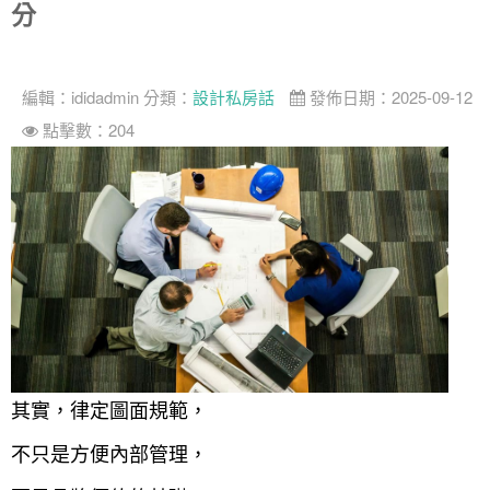
分
編輯：
ididadmin
分類：
設計私房話
發佈日期：2025-09-12
點擊數：204
其實，律定圖面規範，
不只是方便內部管理，