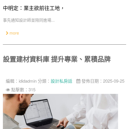
中明定：業主欲前往工地，
奢華
事先通知設計師並陪同進場...
日式
more
中式
美式
設置建材資料庫 提升專業、累積品牌
編輯：
ididadmin
分類：
設計私房話
發佈日期：2025-09-25
點擊數：315